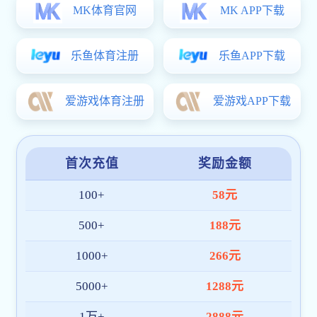
和支持高年级优秀博士研究生继续潜心探索学科前
沿，并取得高水平研究成果。现启动
2025年博士研究生卓越学术基金的申报工作。
有关事项说明如下：一、申请者条件1.在
金沙直播,开云体育网页版:网络空间安全开云体育网页版2024年博士生资格考试大纲
11/29
校全日制非定向2021年或 2022年入学的博士研究生；2.
2024
课程学习及博士学位论文开题答辩成绩为优秀；具备从
事高水平科学研究工作的能力和素质，愿意继续
深入开展科学研究，完成具有挑战性的研究工
作；3.研究选题具有重要的学术意...
金沙直播,开云体育网页版:2023级硕士研究生开题报告(含文献综述）的要求及规定
10/14
2024
2023级硕士开题报告（含文献综述)通知及规定详见附
件。学生分组信息、开题答辩时间安
排等各小组另行通知
...
上页
1
2
3
4
5
7
下页