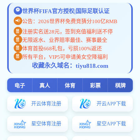
导师审核、开云体育网页版组织专家评
审，现将2026年“博士研究生卓越学术基金”推荐
人选公示如下：批次学号姓名导师副导师是否
金沙直播,开云体育网页版: 2025-2026学年第二次博士生资格考试通知
12/23
直博2026BY2439203 邢馨心刘建伟刘懿中否
2025
2026BY2339214张靖赟彭浩是公示期为2026年6月4日至
2026年6月8日。如对公示文件有任何异
议，请在公示期内反映。联系方
式：xiemengrou@buaa.edu.cn。? ? ? ? ? ?
金沙直播,开云体育网页版:2024级硕士研究生开题报告(含文献综述）的要求及规定
? ? ? ? ? ? ? ? ? ? ? ? ??...
10/10
2025
金沙直播,开云体育网页版:2025年第一次博士生资格考试通知
08/05
2025