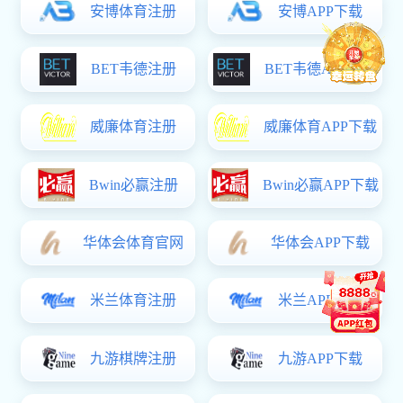
金沙直播,开云体育网页版:2023级硕士中期检查通知
05/12
2025
金沙直播,开云体育网页版:2025年度网络空间安全开云体育网页版“博士研究生卓越学术基金”候选人推荐公示
04/27
2025
金沙直播,开云体育网页版:网络空间安全开云体育网页版2024年“博士研究生卓越学术基金”获得者结题验收公示
04/14
2025
金沙直播,开云体育网页版:关于申报2025年北京航空航天大学“博士研究生卓越学术基金”的通知
03/31
2025
各教学单位：为培育卓越学术人才，鼓励